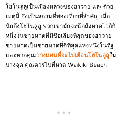
โฮโนลูลูเป็นเมืองหลวงของฮาวาย และด้วย
เหตุนี้ จึงเป็นสถานที่ท่องเที่ยวที่สำคัญ เมื่อ
นึกถึงโฮโนลูลู พวกเขามักจะนึกถึงหาดไวกิกิ
หนึ่งในชายหาดที่มีชื่อเสียงที่สุดของฮาวาย
ชายหาดเป็นชายหาดที่ดีที่สุดแห่งหนึ่งในรัฐ
และหากคุณ
วางแผนที่จะไปเยือนโฮโนลูลู
ใน
บางจุด คุณควรไปที่หาด Waikiki Beach