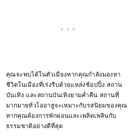
คุณจะพบได้ในตัวเมืองหากคุณกำลังมองหา
ชีวิตในเมืองที่เร่งรีบด้วยแหล่งช้อปปิ้ง สถาน
บันเทิง และสถานบันเทิงยามค่ำคืน สถานที่
มากมายทั่วโออาฮูจะเหมาะกับรสนิยมของคุณ
หากคุณต้องการพักผ่อนและเพลิดเพลินกับ
ธรรมชาติอย่างดีที่สุด