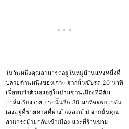
ในวันหนึ่งคุณสามารถอยู่ในหมู่บ้านแห่งหนึ่งที่
ปลายด้านหนึ่งของเกาะ จากนั้นขับรถ 20 นาที
เพื่อพบว่าตัวเองอยู่ในย่านชานเมืองที่มีต้น
ปาล์มเรียงราย จากนั้นอีก 30 นาทีจะพบว่าตัว
เองอยู่ที่ชายหาดที่ห่างไกลออกไป จากนั้นคุณ
สามารถย้ายกลับเข้าเมือง แวะที่ร้านขาย