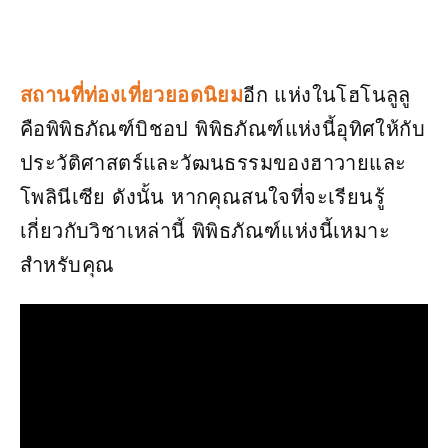
สถานที่ท่องเที่ยวยอดนิยม
อีก แห่งในโฮโนลูลู
คือพิพิธภัณฑ์บิชอป พิพิธภัณฑ์แห่งนี้อุทิศให้กับ
ประวัติศาสตร์และวัฒนธรรมของฮาวายและ
โพลินีเซีย ดังนั้น หากคุณสนใจที่จะเรียนรู้
เกี่ยวกับวิชาเหล่านี้ พิพิธภัณฑ์แห่งนี้เหมาะ
สำหรับคุณ