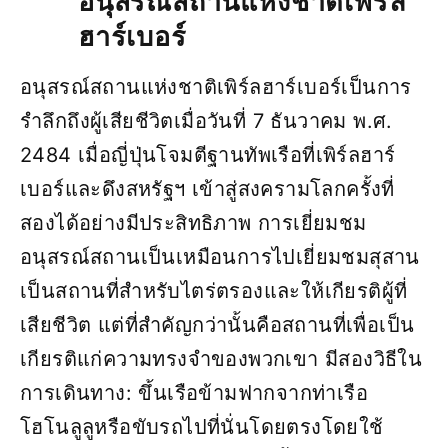
อนุสรณ์สถานแห่งชาติเพิร์ล
ฮาร์เบอร์
อนุสรณ์สถานแห่งชาติเพิร์ลฮาร์เบอร์เป็นการ
รำลึกถึงผู้เสียชีวิตเมื่อวันที่ 7 ธันวาคม พ.ศ.
2484 เมื่อญี่ปุ่นโจมตีฐานทัพเรือที่เพิร์ลฮาร์
เบอร์และดึงสหรัฐฯ เข้าสู่สงครามโลกครั้งที่
สองได้อย่างมีประสิทธิภาพ การเยี่ยมชม
อนุสรณ์สถานเป็นเหมือนการไปเยี่ยมชมสุสาน
เป็นสถานที่สำหรับไตร่ตรองและให้เกียรติผู้ที่
เสียชีวิต แต่ที่สำคัญกว่านั้นคือสถานที่เพื่อเป็น
เกียรติแก่ความทรงจำของพวกเขา มีสองวิธีใน
การเดินทาง: ขึ้นเรือข้ามฟากจากท่าเรือ
โฮโนลูลูหรือขับรถไปที่นั่นโดยตรงโดยใช้