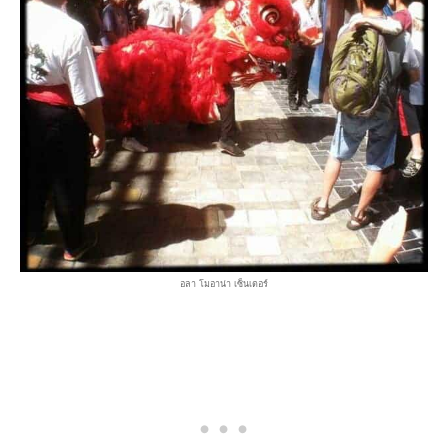
อลา โมอาน่า เซ็นเตอร์