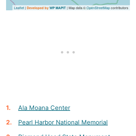
Leaflet
|
| Map data ©
OpenStreetMap
contributors
Developed by
WP MAPIT
Ala Moana Center
Pearl Harbor National Memorial