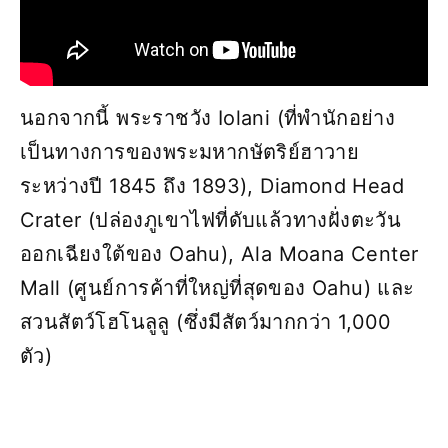
นอกจากนี้ พระราชวัง Iolani (ที่พำนักอย่าง
เป็นทางการของพระมหากษัตริย์ฮาวาย
ระหว่างปี 1845 ถึง 1893), Diamond Head
Crater (ปล่องภูเขาไฟที่ดับแล้วทางฝั่งตะวัน
ออกเฉียงใต้ของ Oahu), Ala Moana Center
Mall (ศูนย์การค้าที่ใหญ่ที่สุดของ Oahu) และ
สวนสัตว์โฮโนลูลู (ซึ่งมีสัตว์มากกว่า 1,000
ตัว)