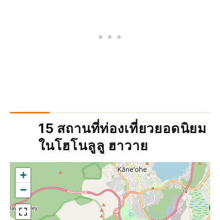
15 สถานที่ท่องเที่ยวยอดนิยม
ในโฮโนลูลู ฮาวาย
+
−