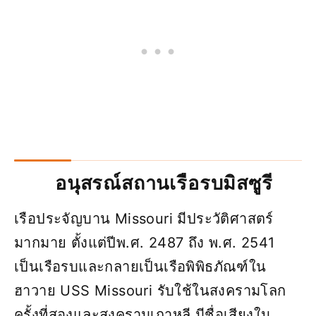
อนุสรณ์สถานเรือรบมิสซูรี
เรือประจัญบาน Missouri มีประวัติศาสตร์
มากมาย ตั้งแต่ปีพ.ศ. 2487 ถึง พ.ศ. 2541
เป็นเรือรบและกลายเป็นเรือพิพิธภัณฑ์ใน
ฮาวาย USS Missouri รับใช้ในสงครามโลก
ครั้งที่สองและสงครามเกาหลี มีชื่อเสียงใน