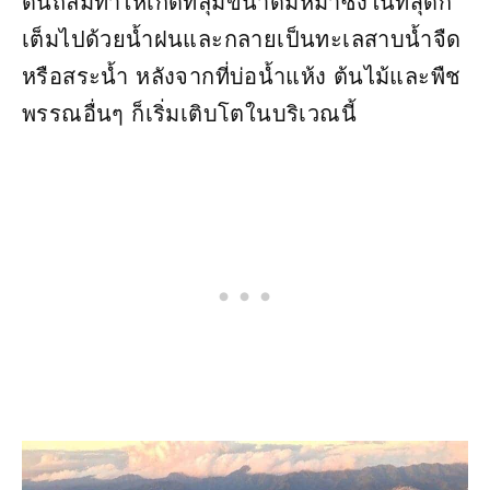
ดินถล่มทำให้เกิดที่ลุ่มขนาดมหึมาซึ่งในที่สุดก็
เต็มไปด้วยน้ำฝนและกลายเป็นทะเลสาบน้ำจืด
หรือสระน้ำ หลังจากที่บ่อน้ำแห้ง ต้นไม้และพืช
พรรณอื่นๆ ก็เริ่มเติบโตในบริเวณนี้