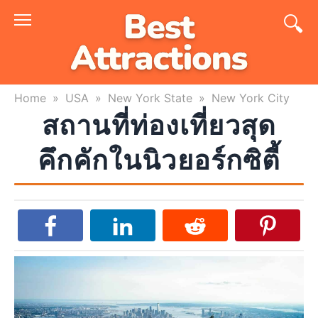
Skip
to
content
Home
»
USA
»
New York State
»
New York City
สถานที่ท่องเที่ยวสุด
คึกคักในนิวยอร์กซิตี้