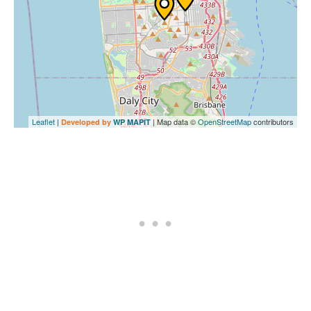
Leaflet
|
| Map data ©
OpenStreetMap
contributors
Developed by
WP MAPIT