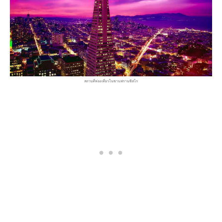
สถานที่ท่องเที่ยวในซานฟรานซิสโก